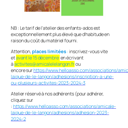
NB : Le tarif de l’atelier des enfants-ados est
exceptionnellement plus élevé que d’habitude en
raison du coût du matériel fourni.
Attention,
places limitées
:
inscrivez-vous vite
et
avant le 15 décembre
en écrivant
à
activites@amicalelelangon.fr
ou
encore sur
https://www.helloasso.com/associations/amic
laique-de-le-langon/adhesions/inscription-a-une-
ou-plusieurs-activites-2023-2024-3
Atelier réservé à nos adhérents (pour adhérer,
cliquez sur
:
https://www.helloasso.com/associations/amicale-
laique-de-le-langon/adhesions/adhesion-2023-
2024-2