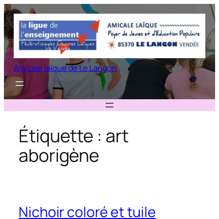
Aller
au
contenu
Amicale laïque de Le Langon
Étiquette :
art
aborigène
Nichoir coloré et tuile