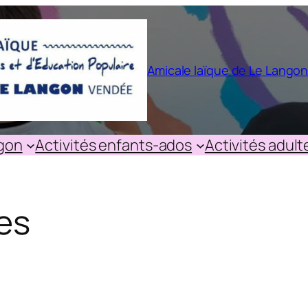
Amicale laïque de Le Lango
ngon
Activités enfants-ados
Activités adult
es