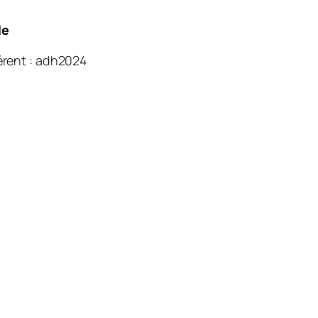
le
érent : adh2024