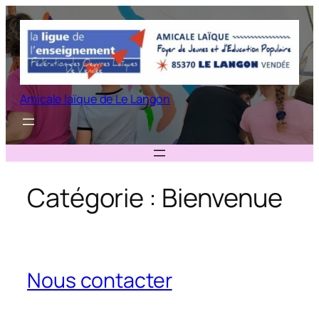
Aller
au
contenu
Amicale laïque de Le Langon
Catégorie :
Bienvenue
Nous contacter