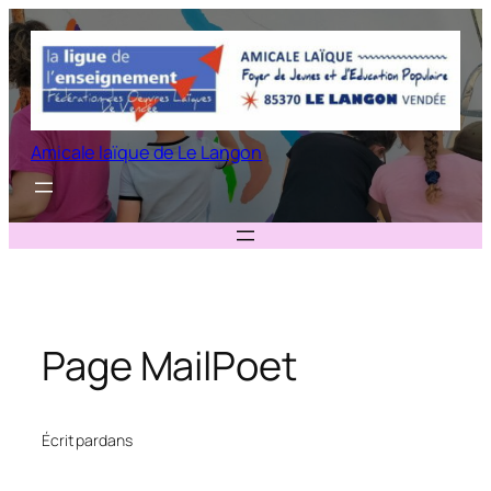
Aller
au
contenu
Amicale laïque de Le Langon
Page MailPoet
Écrit par
dans