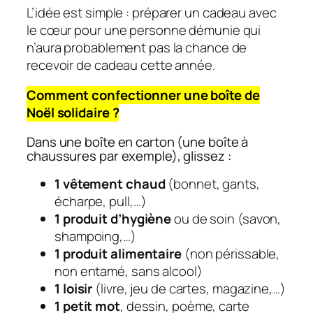
L’idée est simple : préparer un cadeau avec
le cœur pour une personne démunie qui
n’aura probablement pas la chance de
recevoir de cadeau cette année.
Comment confectionner une boîte de
Noël solidaire ?
Dans une boîte en carton (une boîte à
chaussures par exemple), glissez :
1 vêtement chaud
(bonnet, gants,
écharpe, pull,…)
1 produit d’hygiène
ou de soin (savon,
shampoing,…)
1 produit alimentaire
(non périssable,
non entamé, sans alcool)
1 loisir
(livre, jeu de cartes, magazine,…)
1 petit mot
, dessin, poème, carte