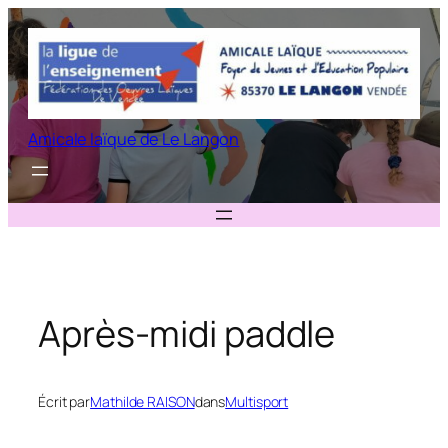
Aller
au
contenu
Amicale laïque de Le Langon
Après-midi paddle
Écrit par
Mathilde RAISON
dans
Multisport