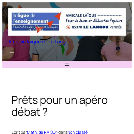
Aller
au
contenu
Amicale laïque de Le Langon
Prêts pour un apéro
débat ?
Écrit par
Mathilde RAISON
dans
Non classé