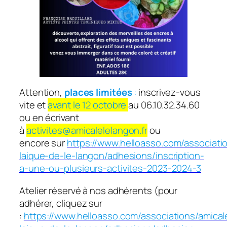
Attention,
places limitées
:
inscrivez-vous
vite et
avant le 12 octobre
au 06.10.32.34.60
ou en écrivant
à
activites@amicalelelangon.fr
ou
encore sur
https://www.helloasso.com/associati
laique-de-le-langon/adhesions/inscription-
a-une-ou-plusieurs-activites-2023-2024-3
Atelier réservé à nos adhérents (pour
adhérer, cliquez sur
:
https://www.helloasso.com/associations/amical