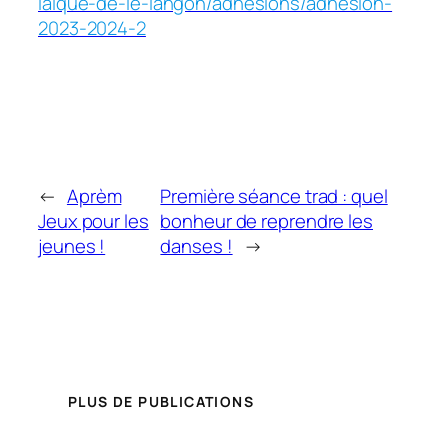
laique-de-le-langon/adhesions/adhesion-
2023-2024-2
←
Aprèm
Première séance trad : quel
Jeux pour les
bonheur de reprendre les
jeunes !
danses !
→
PLUS DE PUBLICATIONS