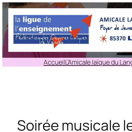
Aller
au
contenu
Accueil
L’Amicale laïque du La
Soirée musicale l