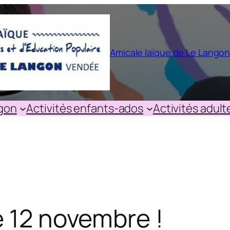
Amicale laïque de Le Lango
ngon
Activités enfants-ados
Activités adult
e 12 novembre !