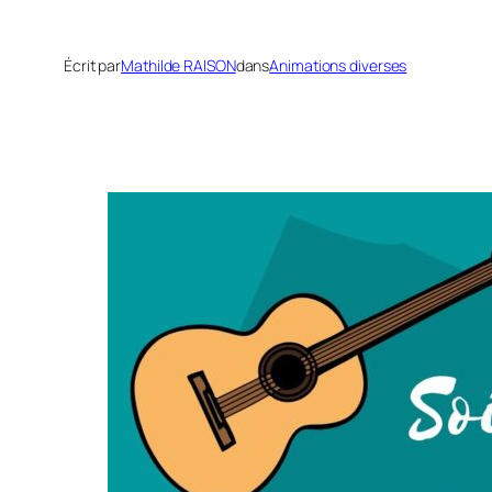
Écrit par
Mathilde RAISON
dans
Animations diverses