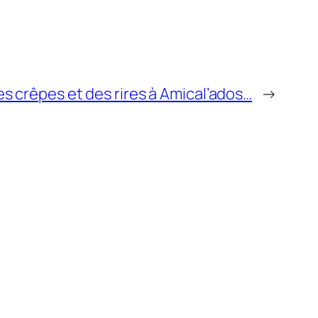
s crêpes et des rires à Amical’ados…
→