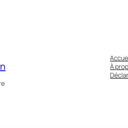
Accue
on
À pro
Déclar
re