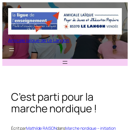
Aller
au
contenu
Amicale laïque de Le Langon
C’est parti pour la
marche nordique !
Écrit par
Mathilde RAISON
dans
Marche nordique – initiation