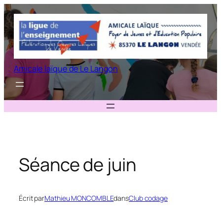
Aller
au
contenu
Amicale laïque de Le Langon
Séance de juin
Écrit par
Mathieu MONCOMBLE
dans
Club codage