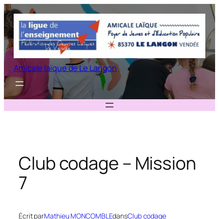
Aller
au
contenu
Amicale laïque de Le Langon
Club codage – Mission
7
Écrit par
Mathieu MONCOMBLE
dans
Club codage