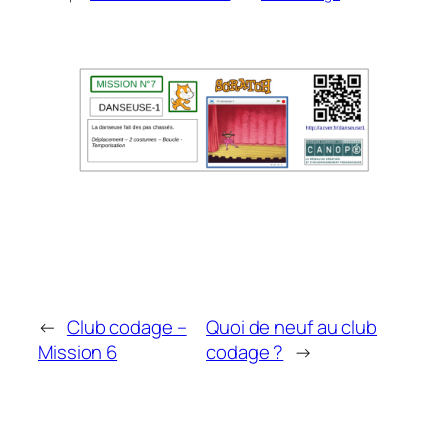
←
Club codage –
Quoi de neuf au club
Mission 6
codage ?
→