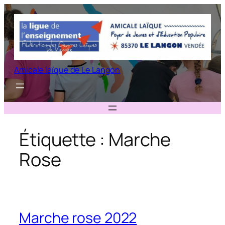
Aller
au
contenu
Amicale laïque de Le Langon
Étiquette :
Marche
Rose
Marche rose 2022