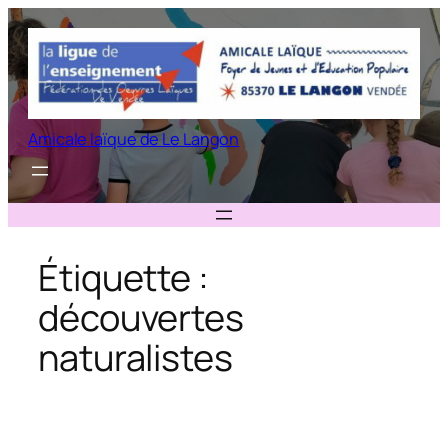
Aller
au
contenu
Amicale laïque de Le Langon
Étiquette :
découvertes
naturalistes