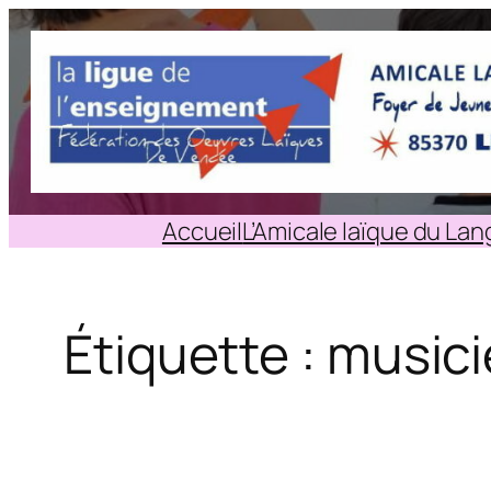
Aller
au
contenu
Accueil
L’Amicale laïque du La
Étiquette :
musici