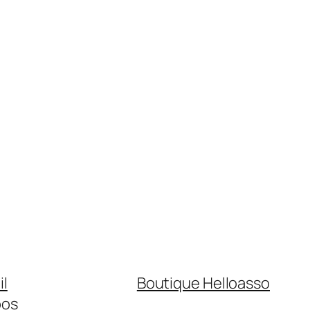
il
Boutique Helloasso
pos