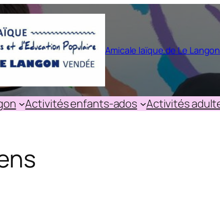
Amicale laïque de Le Lango
ngon
Activités enfants-ados
Activités adult
ens