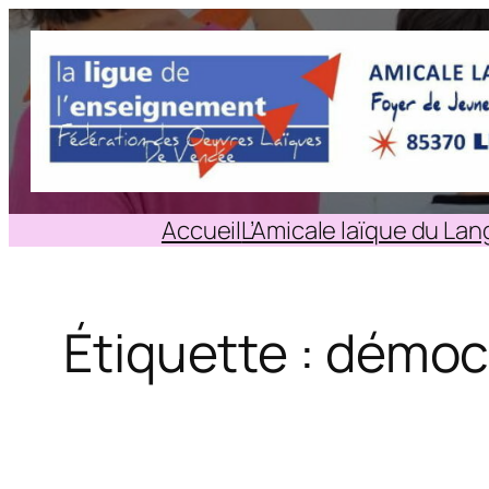
Aller
au
contenu
Accueil
L’Amicale laïque du La
Étiquette :
démocr