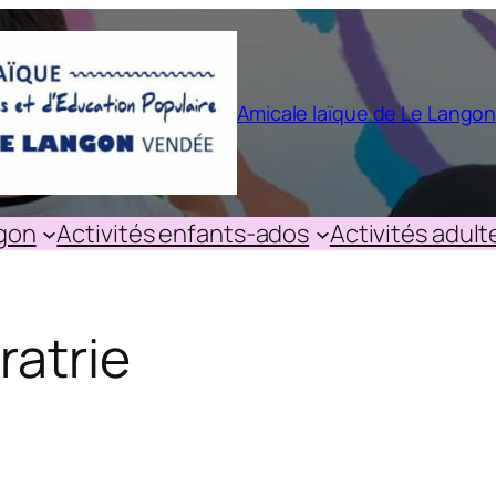
Amicale laïque de Le Lango
ngon
Activités enfants-ados
Activités adult
atrie