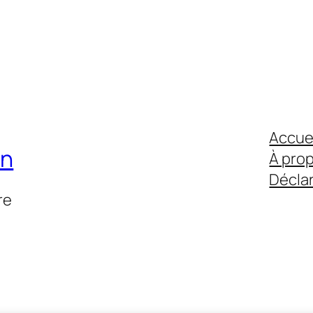
Accue
on
À pro
Déclar
re